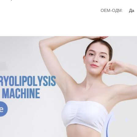
OEM-ОДМ:
Да