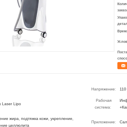
Коли
заказ
Упак
детал
Время
Услов
Пост
спосо
Напряжение:
110
Рабочая
Инф
 Laser Lipo
система:
+Ка
ние жира, подтяжка кожи, укрепление,
Приложение:
Сал
ение целлюлита