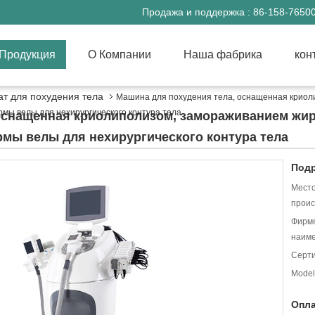
Продажа и поддержка :
86-158-7650
Продукция
О Компании
Наша фабрика
кон
ат для похудения тела
Машина для похудения тела, оснащенная криол
мы велы для нехирургического контура тела
оснащенная криолиполизом, замораживанием жи
рмы велы для нехирургического контура тела
Подр
Мест
проис
Фирм
наиме
Серт
Model
Опла