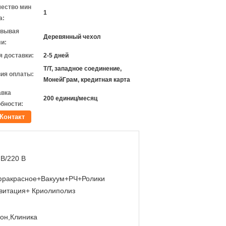
чество мин
1
а:
овывая
Деревянный чехол
и:
 доставки:
2-5 дней
Т/Т, западное соединение,
ия оплаты:
МонейГрам, кредитная карта
авка
200 единиц/месяц
бности:
Контакт
 В/220 В
ракрасное+Вакуум+РЧ+Ролики
витация+ Криолиполиз
он,Клиника