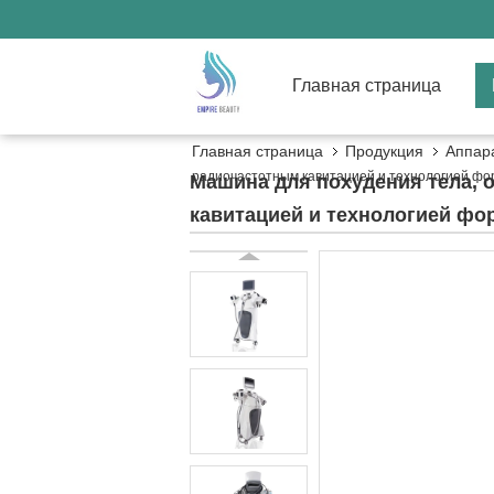
Главная страница
Главная страница
Продукция
Аппар
радиочастотным кавитацией и технологией фор
Машина для похудения тела, 
кавитацией и технологией фо