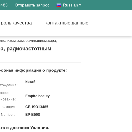
0483
Отправить запрос
Russian
троль качества
контактные данные
иполизом, замораживанием жира,
ра, радиочастотным
обная информация о продукте:
о
Китай
хождения:
енное
Empire beauty
нование:
ификация:
CE, ISO13485
 Number:
EP-B508
та и доставка Условия: