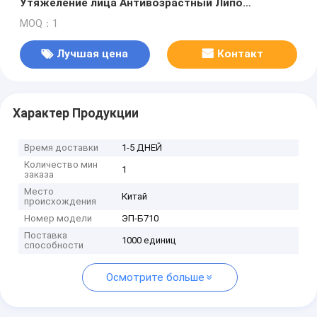
Утяжеление лица Антивозрастный Липо
Сонический Машины для похудения тела 22D Max
MOQ：1
Лучшая цена
Контакт
Характер Продукции
Время доставки
1-5 ДНЕЙ
Количество мин
1
заказа
Место
Китай
происхождения
Номер модели
ЭП-Б710
Поставка
1000 единиц
способности
Осмотрите больше