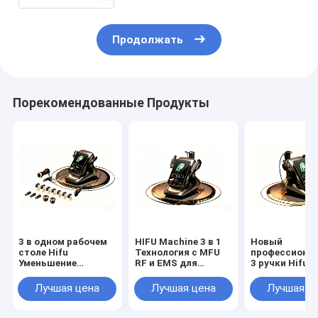
похудения тела 22D Max
Продолжать
Порекомендованные Продукты
3 в одном рабочем
HIFU Machine 3 в 1
Новый
столе Hifu
Технология с MFU
профессиона
Уменьшение
RF и EMS для
3 ручки Hifu 2
морщин на лице и
полного лифтинга
Max 360 Лифт
глазах Утяжеление
кожи
лица шеи Лиф
Лучшая цена
Лучшая цена
Лучшая ц
кожи Уменьшение
тела Похуден
массы тела
Hifu УЗИ & RF
Липозонический в
3 в1 Машины