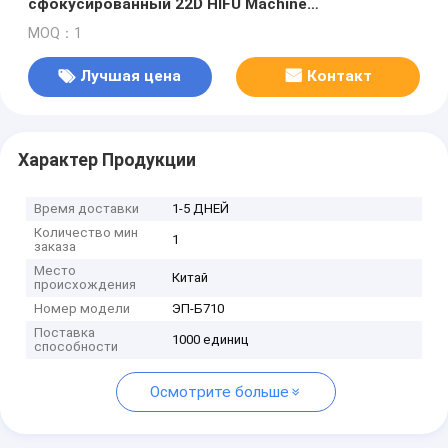
сфокусированный 22D HIFU Machine
Антивозрастный лифтинг лица Укрепление кожи
MOQ：1
Липозоническое формирование тела Удаление
жира Уменьшение веса Инструмент
Лучшая цена
Контакт
Характер Продукции
Время доставки
1-5 ДНЕЙ
Количество мин
1
заказа
Место
Китай
происхождения
Номер модели
ЭП-Б710
Поставка
1000 единиц
способности
Осмотрите больше