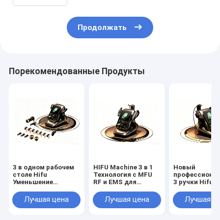
тела Удаление жира Уменьшение
веса Инструмент
Продолжать
Порекомендованные Продукты
3 в одном рабочем
HIFU Machine 3 в 1
Новый
столе Hifu
Технология с MFU
профессиона
Уменьшение
RF и EMS для
3 ручки Hifu 2
морщин на лице и
полного лифтинга
Max 360 Лифт
глазах Утяжеление
кожи
лица шеи Лиф
Лучшая цена
Лучшая цена
Лучшая ц
кожи Уменьшение
тела Похуден
массы тела
Hifu УЗИ & RF
Липозонический в
3 в1 Машины