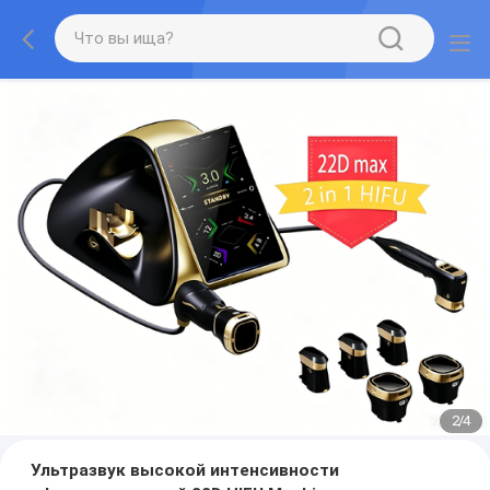
2
/
4
Ультразвук высокой интенсивности