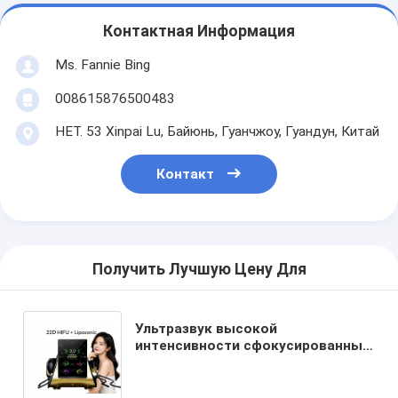
Контактная Информация
Ms. Fannie Bing
008615876500483
НЕТ. 53 Xinpai Lu, Байюнь, Гуанчжоу, Гуандун, Китай
Контакт
Получить Лучшую Цену Для
Ультразвук высокой
интенсивности сфокусированный
22D HIFU Machine Антивозрастный
лифтинг лица Укрепление кожи
Липозоническое формирование