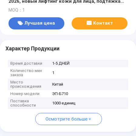
2026, новый лифтинг кожи для лица, подтяжка
тела, косметическая машина для похудения для
MOQ：1
салона
Лучшая цена
Контакт
Характер Продукции
Время доставки
1-5 ДНЕЙ
Количество мин
1
заказа
Место
Китай
происхождения
Номер модели
ЭП-Б710
Поставка
1000 единиц
способности
Осмотрите больше