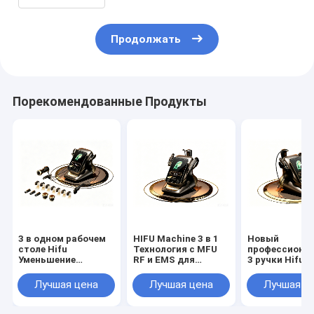
похудения для салона
Продолжать
Порекомендованные Продукты
3 в одном рабочем
HIFU Machine 3 в 1
Новый
столе Hifu
Технология с MFU
профессиона
Уменьшение
RF и EMS для
3 ручки Hifu 2
морщин на лице и
полного лифтинга
Max 360 Лифт
глазах Утяжеление
кожи
лица шеи Лиф
Лучшая цена
Лучшая цена
Лучшая ц
кожи Уменьшение
тела Похуден
массы тела
Hifu УЗИ & RF
Липозонический в
3 в1 Машины