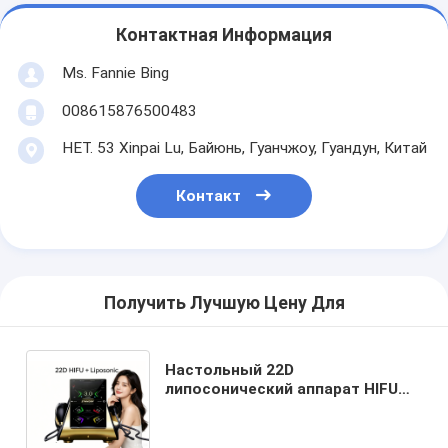
Контактная Информация
Ms. Fannie Bing
008615876500483
НЕТ. 53 Xinpai Lu, Байюнь, Гуанчжоу, Гуандун, Китай
Контакт
Получить Лучшую Цену Для
Настольный 22D
липосонический аппарат HIFU
2026, новый лифтинг кожи для
лица, подтяжка тела,
косметическая машина для