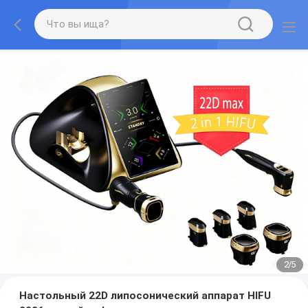
2
/
5
Настольный 22D липосонический аппарат HIFU